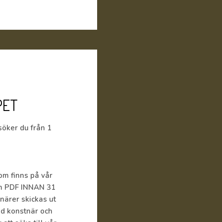
PET
söker du från 1
om finns på vår
om PDF INNAN 31
närer skickas ut
ed konstnär och