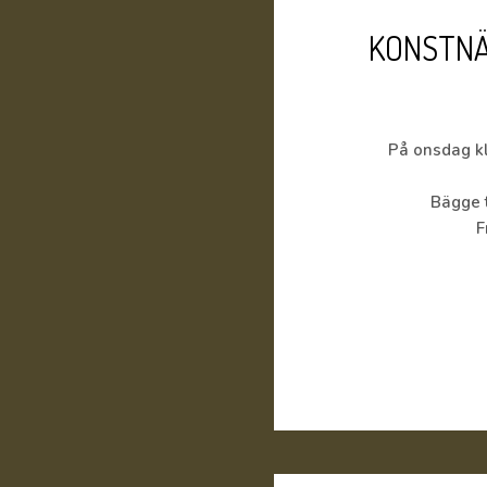
KONSTNÄ
På onsdag kl
Bägge 
F