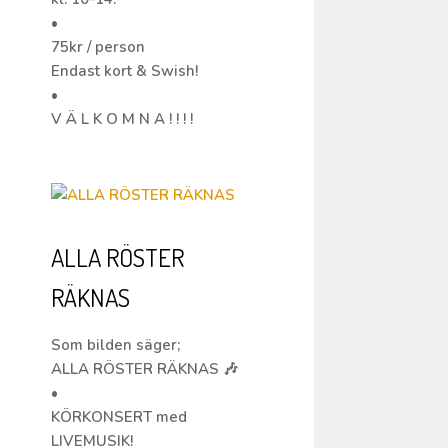
•
75kr / person
Endast kort & Swish!
•
V Ä L K O M N A ! ! ! !
ALLA RÖSTER
RÄKNAS
Som bilden säger;
ALLA RÖSTER RÄKNAS 🎶
•
KÖRKONSERT med
LIVEMUSIK!