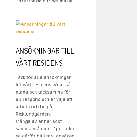
18.00 för då blir det musik!
ANSÖKNINGAR TILL
VÅRT RESIDENS
Tack för alla ansökningar
till vårt residens. Vi är så
glada och tacksamma för
all respons och er vilja att
arbeta och bo på
Ricklundgården.
Många av er har sökt
samma månader / perioder
så därför håller vi ansökan