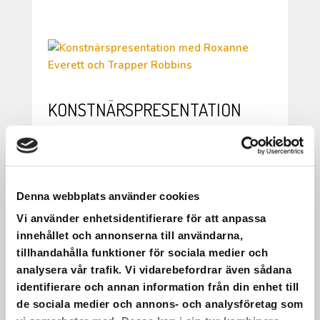
KONSTNÄRSPRESENTATION
MED ROXANNE EVERETT OCH
TRAPPER ROBBINS
På onsdag kl. 09 – 09.45 är det
Denna webbplats använder cookies
konstnärspresentation med Roxanne
Vi använder enhetsidentifierare för att anpassa
Everett och Trapper Robbins, våra nu
innehållet och annonserna till användarna,
boende konstnärer i Folkes Ateljé.
tillhandahålla funktioner för sociala medier och
Bägge två kommer från USA så
analysera vår trafik. Vi vidarebefordrar även sådana
presentationen kommer att vara på
identifierare och annan information från din enhet till
engelska.
de sociala medier och annons- och analysföretag som
Från kl. 08.30 – 10.00 samma dag är det