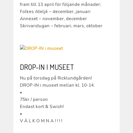
fram till 13 april för följande månader;
Folkes Ateljé – december, januari
Annexet – november, december
Skrivarstugan – februari, mars, oktober
DROP-IN I MUSEET
Nu på torsdag på Ricklundgården!
DROP-IN i museet mellan kl. 10-14.
•
75kr / person
Endast kort & Swish!
•
V Ä L K O M N A ! ! ! !