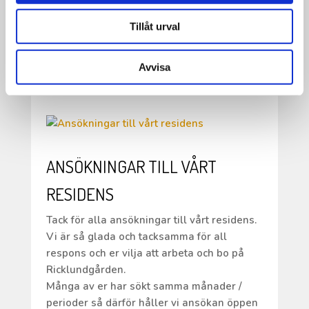
jobbat och jobbar med i Arvsfondsprojektet
KRAM.
Tillåt urval
•
Boka in fredag 22 maj kl. 18.00 för då blir
Avvisa
det musik!
ANSÖKNINGAR TILL VÅRT
RESIDENS
Tack för alla ansökningar till vårt residens.
Vi är så glada och tacksamma för all
respons och er vilja att arbeta och bo på
Ricklundgården.
Många av er har sökt samma månader /
perioder så därför håller vi ansökan öppen