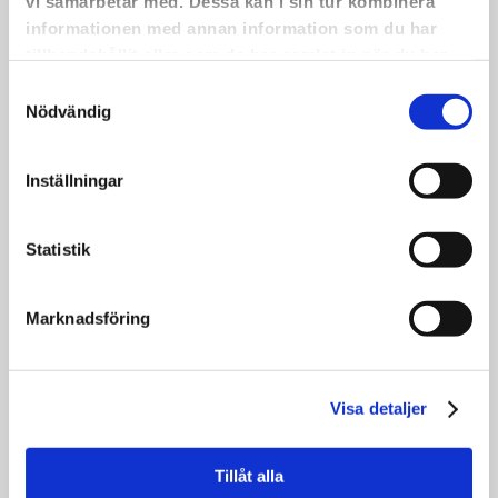
vi samarbetar med. Dessa kan i sin tur kombinera
också våfflor som vanligt.
informationen med annan information som du har
•
tillhandahållit eller som de har samlat in när du har
Varmt välkomna!
använt deras tjänster.
Samtyckesval
Nödvändig
Inställningar
DET ÖVAS OCH DET ÖVAS.
Statistik
Det övas och det övas.
22 maj har vi en körkonsert med livemusik i
Marknadsföring
Saxnäs Kyrka!
•
På bilden syns en del av den grupp som är
med. Fler än alla flitiga som utgör fotot
Visa detaljer
kommer att vara med på själva konserten.
•
Tillåt alla
Det här är en av alla de aktiviteter som vi