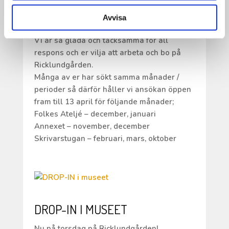
RESIDENS
Avvisa
Tack för alla ansökningar till vårt residens.
Vi är så glada och tacksamma för all
respons och er vilja att arbeta och bo på
Ricklundgården.
Många av er har sökt samma månader /
perioder så därför håller vi ansökan öppen
fram till 13 april för följande månader;
Folkes Ateljé – december, januari
Annexet – november, december
Skrivarstugan – februari, mars, oktober
DROP-IN I MUSEET
Nu på torsdag på Ricklundgården!