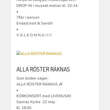
DROP-IN i museet mellan kl. 10-14.
•
75kr / person
Endast kort & Swish!
•
V Ä L K O M N A ! ! ! !
ALLA RÖSTER RÄKNAS
Som bilden säger;
ALLA RÖSTER RÄKNAS 🎶
•
KÖRKONSERT med LIVEMUSIK!
Saxnäs Kyrka -22 maj-
Kl. 18.00.