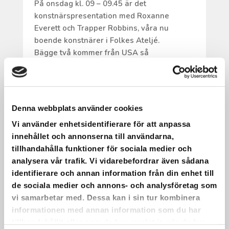
På onsdag kl. 09 – 09.45 är det
konstnärspresentation med Roxanne
Everett och Trapper Robbins, våra nu
boende konstnärer i Folkes Ateljé.
Bägge två kommer från USA så
presentationen kommer att vara på
engelska.
Från kl. 08.30 – 10.00 samma dag är det
också våfflor som vanligt.
Denna webbplats använder cookies
•
Vi använder enhetsidentifierare för att anpassa
Varmt välkomna!
innehållet och annonserna till användarna,
tillhandahålla funktioner för sociala medier och
analysera vår trafik. Vi vidarebefordrar även sådana
identifierare och annan information från din enhet till
de sociala medier och annons- och analysföretag som
DET ÖVAS OCH DET ÖVAS.
vi samarbetar med. Dessa kan i sin tur kombinera
informationen med annan information som du har
Det övas och det övas.
tillhandahållit eller som de har samlat in när du har
22 maj har vi en körkonsert med livemusik i