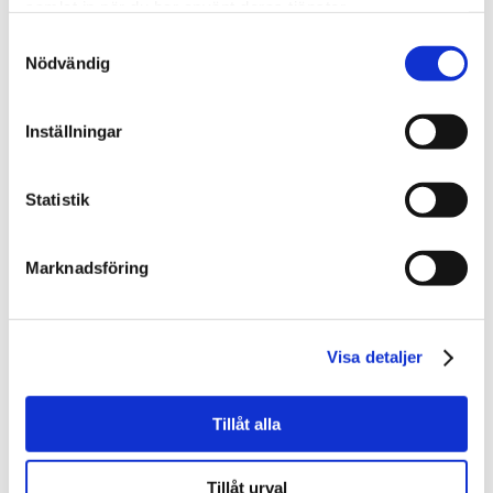
Varmt välkomna!
samlat in när du har använt deras tjänster.
Samtyckesval
Nödvändig
DET ÖVAS OCH DET ÖVAS.
Inställningar
Det övas och det övas.
22 maj har vi en körkonsert med livemusik i Saxnäs
Statistik
Kyrka!
•
Marknadsföring
På bilden syns en del av den grupp som är med.
Fler än alla flitiga som utgör fotot kommer att
vara med på själva konserten.
•
Visa detaljer
Det här är en av alla de aktiviteter som vi jobbat
och jobbar med i Arvsfondsprojektet KRAM.
Tillåt alla
•
Boka in fredag 22 maj kl. 18.00 för då blir det
musik!
Tillåt urval