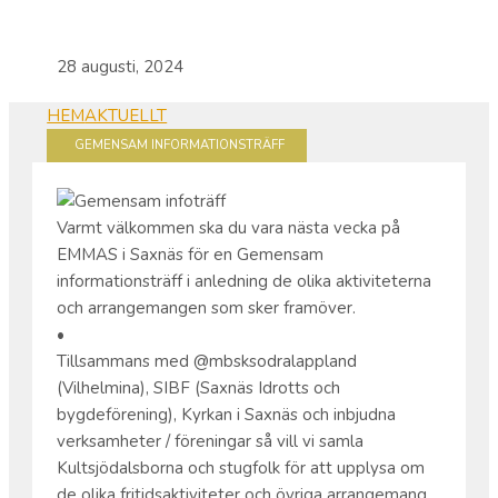
28 augusti, 2024
HEM
AKTUELLT
GEMENSAM INFORMATIONSTRÄFF
Varmt välkommen ska du vara nästa vecka på
EMMAS i Saxnäs för en Gemensam
informationsträff i anledning de olika aktiviteterna
och arrangemangen som sker framöver.
•
Tillsammans med @mbsksodralappland
(Vilhelmina), SIBF (Saxnäs Idrotts och
bygdeförening), Kyrkan i Saxnäs och inbjudna
verksamheter / föreningar så vill vi samla
Kultsjödalsborna och stugfolk för att upplysa om
de olika fritidsaktiviteter och övriga arrangemang