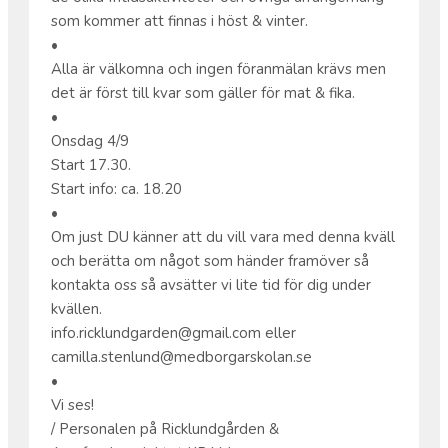
som kommer att finnas i höst & vinter.
•
Alla är välkomna och ingen föranmälan krävs men
det är först till kvar som gäller för mat & fika.
•
Onsdag 4/9
Start 17.30.
Start info: ca. 18.20
•
Om just DU känner att du vill vara med denna kväll
och berätta om något som händer framöver så
kontakta oss så avsätter vi lite tid för dig under
kvällen.
info.ricklundgarden@gmail.com eller
camilla.stenlund@medborgarskolan.se
•
Vi ses!
/ Personalen på Ricklundgården &