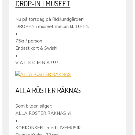
DROP-IN I MUSEET
Nu på torsdag på Ricklundgården!
DROP-IN i museet mellan kl. 10-14.
•
75kr / person
Endast kort & Swish!
•
V Ä L K O M N A ! ! ! !
ALLA RÖSTER RÄKNAS
Som bilden säger;
ALLA RÖSTER RÄKNAS 🎶
•
KÖRKONSERT med LIVEMUSIK!