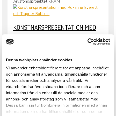
Arvsfondsprojektet KRAM
KONSTNÄRSPRESENTATION MED
ROXANNE EVERETT OCH TRAPPER
ROBBINS
Denna webbplats använder cookies
På onsdag kl. 09 – 09.45 är det
konstnärspresentation med Roxanne Everett och
Vi använder enhetsidentifierare för att anpassa innehållet
Trapper Robbins, våra nu boende konstnärer i
och annonserna till användarna, tillhandahålla funktioner
Folkes Ateljé.
för sociala medier och analysera vår trafik. Vi
Bägge två kommer från USA så presentationen
vidarebefordrar även sådana identifierare och annan
kommer att vara på engelska.
information från din enhet till de sociala medier och
Från kl. 08.30 – 10.00 samma dag är det också
annons- och analysföretag som vi samarbetar med.
våfflor som vanligt.
Dessa kan i sin tur kombinera informationen med annan
•
information som du har tillhandahållit eller som de har