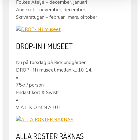
Folkes Ateljé – december, januari
Annexet – november, december
Skrivarstugan – februari, mars, oktober
DROP-IN I MUSEET
Nu på torsdag på Ricklundgården!
DROP-IN i museet mellan kl. 10-14.
•
75kr / person
Endast kort & Swish!
•
V Ä L K O M N A ! ! ! !
ALLA RÖSTER RÄKNAS