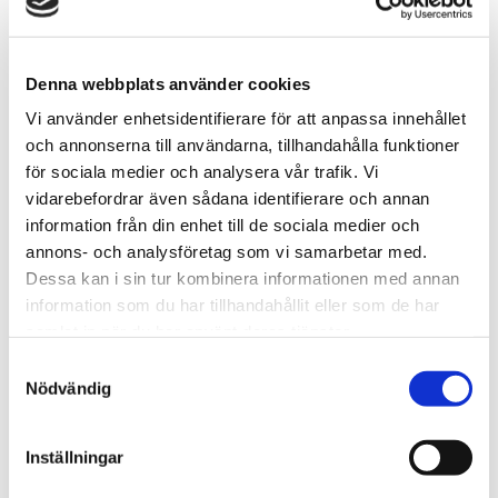
Bägge två kommer från USA så presentationen
kommer att vara på engelska.
Från kl. 08.30 – 10.00 samma dag är det också
Denna webbplats använder cookies
våfflor som vanligt.
Vi använder enhetsidentifierare för att anpassa innehållet
•
och annonserna till användarna, tillhandahålla funktioner
Varmt välkomna!
för sociala medier och analysera vår trafik. Vi
vidarebefordrar även sådana identifierare och annan
information från din enhet till de sociala medier och
annons- och analysföretag som vi samarbetar med.
DET ÖVAS OCH DET ÖVAS.
Dessa kan i sin tur kombinera informationen med annan
information som du har tillhandahållit eller som de har
Det övas och det övas.
samlat in när du har använt deras tjänster.
22 maj har vi en körkonsert med livemusik i Saxnäs
Samtyckesval
Kyrka!
Nödvändig
•
På bilden syns en del av den grupp som är med.
Fler än alla flitiga som utgör fotot kommer att
Inställningar
vara med på själva konserten.