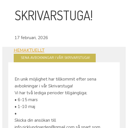
SKRIVARSTUGA!
17 februari, 2026
HEM
AKTUELLT
SENA AVBOKNINGAR I VÅR SKRIVARSTUGA!
En unik möjlighet har tillkommit efter sena
avbokningar i vår Skrivarstuga!
Vi har två lediga perioder tillgängliga;
• 6-15 mars
• 1-10 maj
•
Skicka din ansökan till
info.ricklundgarden@gmail.com så snart som