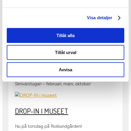
ANSÖKNINGAR TILL VÅRT
RESIDENS
Visa detaljer
Tack för alla ansökningar till vårt residens. Vi är så
glada och tacksamma för all respons och er vilja
Tillåt alla
att arbeta och bo på Ricklundgården.
Många av er har sökt samma månader / perioder
Tillåt urval
så därför håller vi ansökan öppen fram till 13 april
för följande månader;
Folkes Ateljé – december, januari
Avvisa
Annexet – november, december
Skrivarstugan – februari, mars, oktober
DROP-IN I MUSEET
Nu på torsdag på Ricklundgården!