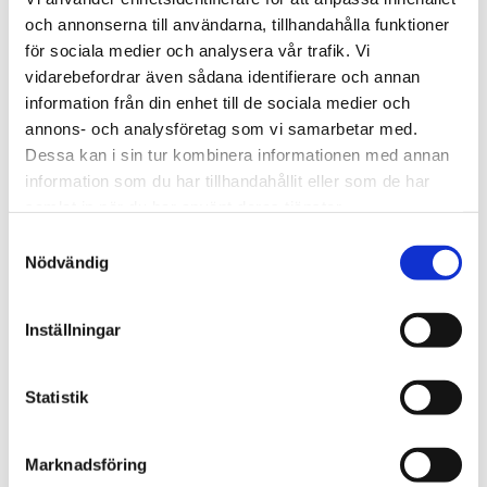
DET ÖVAS OCH DET ÖVAS.
och annonserna till användarna, tillhandahålla funktioner
för sociala medier och analysera vår trafik. Vi
Det övas och det övas.
vidarebefordrar även sådana identifierare och annan
22 maj har vi en körkonsert med livemusik i Saxnäs
information från din enhet till de sociala medier och
Kyrka!
annons- och analysföretag som vi samarbetar med.
•
Dessa kan i sin tur kombinera informationen med annan
På bilden syns en del av den grupp som är med.
information som du har tillhandahållit eller som de har
Fler än alla flitiga som utgör fotot kommer att
samlat in när du har använt deras tjänster.
vara med på själva konserten.
Samtyckesval
•
Nödvändig
Det här är en av alla de aktiviteter som vi jobbat
och jobbar med i Arvsfondsprojektet KRAM.
Inställningar
•
Boka in fredag 22 maj kl. 18.00 för då blir det
musik!
Statistik
Marknadsföring