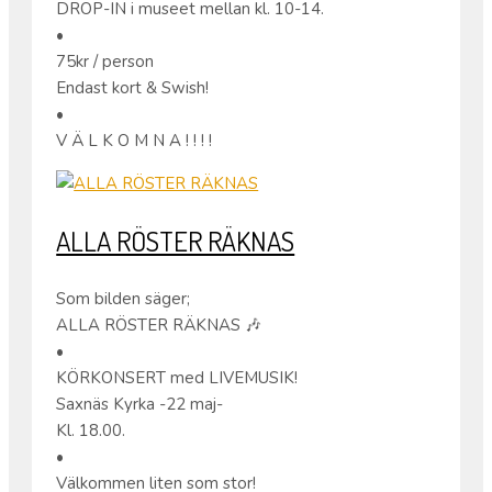
DROP-IN i museet mellan kl. 10-14.
•
75kr / person
Endast kort & Swish!
•
V Ä L K O M N A ! ! ! !
ALLA RÖSTER RÄKNAS
Som bilden säger;
ALLA RÖSTER RÄKNAS 🎶
•
KÖRKONSERT med LIVEMUSIK!
Saxnäs Kyrka -22 maj-
Kl. 18.00.
•
Välkommen liten som stor!