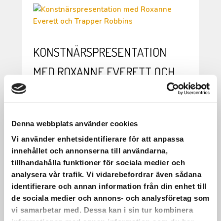
KONSTNÄRSPRESENTATION
MED ROXANNE EVERETT OCH
TRAPPER ROBBINS
På onsdag kl. 09 – 09.45 är det
konstnärspresentation med Roxanne
Denna webbplats använder cookies
Everett och Trapper Robbins, våra nu
Vi använder enhetsidentifierare för att anpassa
boende konstnärer i Folkes Ateljé.
innehållet och annonserna till användarna,
Bägge två kommer från USA så
tillhandahålla funktioner för sociala medier och
presentationen kommer att vara på
analysera vår trafik. Vi vidarebefordrar även sådana
engelska.
identifierare och annan information från din enhet till
Från kl. 08.30 – 10.00 samma dag är det
de sociala medier och annons- och analysföretag som
också våfflor som vanligt.
vi samarbetar med. Dessa kan i sin tur kombinera
•