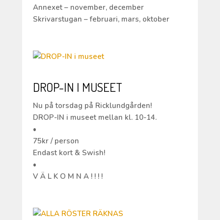
Annexet – november, december
Skrivarstugan – februari, mars, oktober
DROP-IN I MUSEET
Nu på torsdag på Ricklundgården!
DROP-IN i museet mellan kl. 10-14.
•
75kr / person
Endast kort & Swish!
•
V Ä L K O M N A ! ! ! !