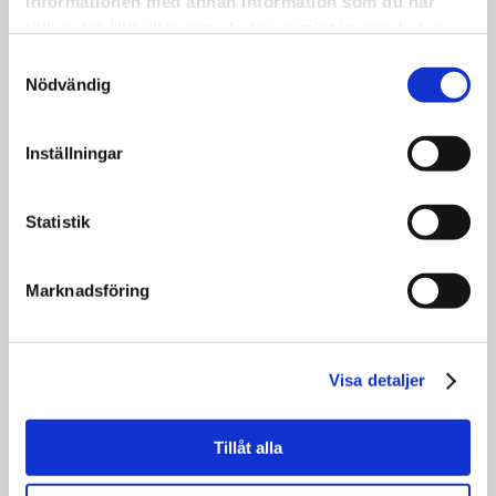
informationen med annan information som du har
Varmt välkomna!
tillhandahållit eller som de har samlat in när du har
använt deras tjänster.
Samtyckesval
Nödvändig
Inställningar
DET ÖVAS OCH DET ÖVAS.
Det övas och det övas.
Statistik
22 maj har vi en körkonsert med livemusik i
Saxnäs Kyrka!
Marknadsföring
•
På bilden syns en del av den grupp som är
med. Fler än alla flitiga som utgör fotot
kommer att vara med på själva konserten.
Visa detaljer
•
Det här är en av alla de aktiviteter som vi
Tillåt alla
jobbat och jobbar med i Arvsfondsprojektet
KRAM.