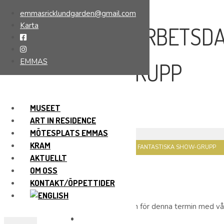
emmasricklundgarden@gmail.com
Karta
FÖRSTA ARBETSDA
EMMAS
SHOW-GRUPP
MUSEET
29 augusti, 2025
ART IN RESIDENCE
MÖTESPLATS EMMAS
HEM
AKTUELLT
KRAM
FÖRSTA ARBETSDAGEN MED VÅR FANTASTISKA SHOW-GRUPP
AKTUELLT
OM OSS
KONTAKT/ÖPPETTIDER
Första arbetsdagen för denna termin med vå
•