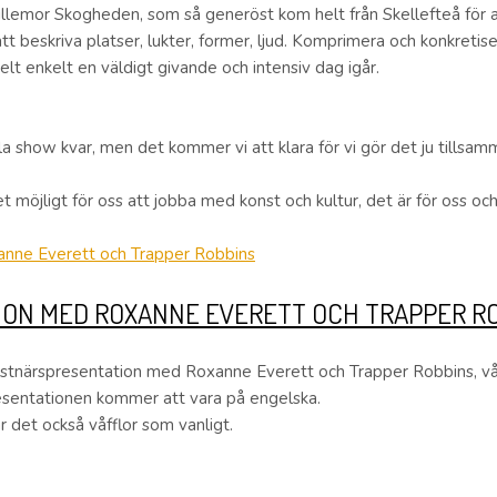
emor Skogheden, som så generöst kom helt från Skellefteå för att
tt beskriva platser, lukter, former, ljud. Komprimera och konkretise
helt enkelt en väldigt givande och intensiv dag igår.
la show kvar, men det kommer vi att klara för vi gör det ju tillsam
et möjligt för oss att jobba med konst och kultur, det är för oss och
ON MED ROXANNE EVERETT OCH TRAPPER R
nstnärspresentation med Roxanne Everett och Trapper Robbins, vår
sentationen kommer att vara på engelska.
 det också våfflor som vanligt.