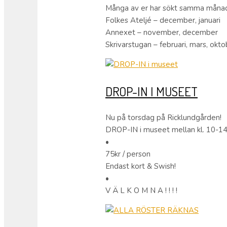
Många av er har sökt samma månader 
Folkes Ateljé – december, januari
Annexet – november, december
Skrivarstugan – februari, mars, okto
DROP-IN I MUSEET
Nu på torsdag på Ricklundgården!
DROP-IN i museet mellan kl. 10-14
•
75kr / person
Endast kort & Swish!
•
V Ä L K O M N A ! ! ! !