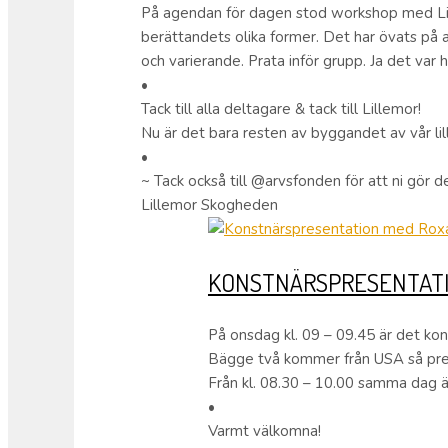
På agendan för dagen stod workshop med Lill
berättandets olika former. Det har övats på a
och varierande. Prata inför grupp. Ja det var 
•
Tack till alla deltagare & tack till Lillemor!
Nu är det bara resten av byggandet av vår lil
•
~ Tack också till @arvsfonden för att ni gör d
Lillemor Skogheden
KONSTNÄRSPRESENTATI
På onsdag kl. 09 – 09.45 är det ko
Bägge två kommer från USA så pre
Från kl. 08.30 – 10.00 samma dag är
•
Varmt välkomna!