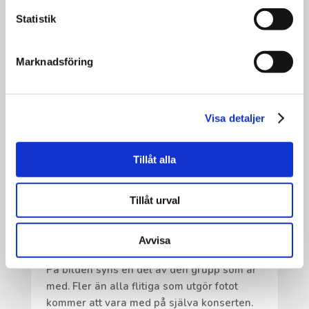
Statistik
Marknadsföring
Visa detaljer
Tillåt alla
DET ÖVAS OCH DET ÖVAS.
Tillåt urval
Det övas och det övas.
22 maj har vi en körkonsert med livemusik i
Saxnäs Kyrka!
Avvisa
•
På bilden syns en del av den grupp som är
med. Fler än alla flitiga som utgör fotot
kommer att vara med på själva konserten.