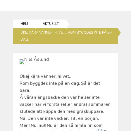
HEM
AKTUELLT
OKEJ KÄRA VÄNNER, NI VET… ROM BYGGDES INTE PÅ EN
DAG.
Okej kära vänner, ni vet…
Rom byggdes inte på en dag. Så är det
bara.
Å våran ängsbacke den var heller inte
vacker när vi första (eller andra) sommaren
slutade att klippa den med gräsklippare.
Nä. Den var inte vacker. Till en början.
Men! Nu, nu!! Nu är den så himla fin som