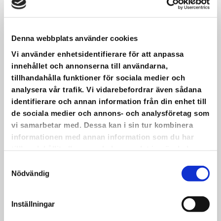
MED ROXANNE EVERETT OCH
TRAPPER ROBBINS
Denna webbplats använder cookies
Vi använder enhetsidentifierare för att anpassa
På onsdag kl. 09 – 09.45 är det
innehållet och annonserna till användarna,
konstnärspresentation med Roxanne
tillhandahålla funktioner för sociala medier och
Everett och Trapper Robbins, våra nu
analysera vår trafik. Vi vidarebefordrar även sådana
boende konstnärer i Folkes Ateljé.
identifierare och annan information från din enhet till
Bägge två kommer från USA så
de sociala medier och annons- och analysföretag som
presentationen kommer att vara på
vi samarbetar med. Dessa kan i sin tur kombinera
engelska.
informationen med annan information som du har
Från kl. 08.30 – 10.00 samma dag är det
tillhandahållit eller som de har samlat in när du har
också våfflor som vanligt.
använt deras tjänster.
•
Samtyckesval
Nödvändig
Varmt välkomna!
Inställningar