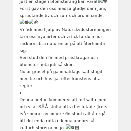
just en slagen blomsteräng kan vara!
Först gav den oss massa glädje där i juni;
sprudlande liv och surr och brummande.
Vi fick med hjälp av Naturskyddsföreningen
lära oss nya arter och vi fick lärdom hur
rackarns bra naturen är på att återhämta
sig.
Sen stod den fin med prästkragar och
blomster hela juli så skön.
Nu är gräset på gammaldags sätt slagit
med lie och hässjat efter konstens alla
regler.
•
Denna metod kommer vi att fortsätta med
och vi är SÅÅ stolta att vi beslutade (trots
två somrar av mindre fin slänt) att återgå
till det enda rätta i denna annars så
kulturhistoriska miljö.