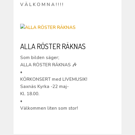
V Ä L K O M N A ! ! ! !
ALLA RÖSTER RÄKNAS
Som bilden säger;
ALLA RÖSTER RÄKNAS 🎶
•
KÖRKONSERT med LIVEMUSIK!
Saxnäs Kyrka -22 maj-
Kl. 18.00.
•
Välkommen liten som stor!