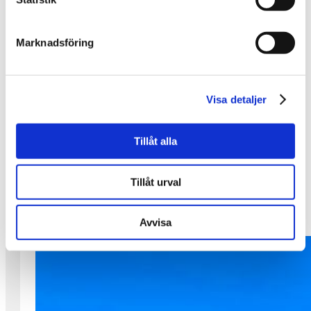
Det övas och det övas.
22 maj har vi en körkonsert med livemusik i Saxnäs
Marknadsföring
Kyrka!
•
På bilden syns en del av den grupp som är med.
Visa detaljer
Fler än alla flitiga som utgör fotot kommer att
vara med på själva konserten.
•
Tillåt alla
Det här är en av alla de aktiviteter som vi jobbat
och jobbar med i Arvsfondsprojektet KRAM.
Tillåt urval
•
Boka in fredag 22 maj kl. 18.00 för då blir det
musik!
Avvisa