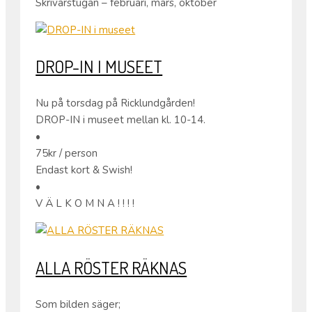
Skrivarstugan – februari, mars, oktober
DROP-IN I MUSEET
Nu på torsdag på Ricklundgården!
DROP-IN i museet mellan kl. 10-14.
•
75kr / person
Endast kort & Swish!
•
V Ä L K O M N A ! ! ! !
ALLA RÖSTER RÄKNAS
Som bilden säger;