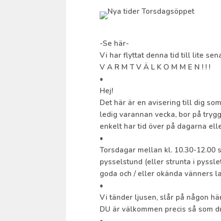
-Se här-
Vi har flyttat denna tid till lite s
V A R M T V Ä L K O M M E N ! ! !
•
Hej!
Det här är en avisering till dig s
ledig varannan vecka, bor på trygg
enkelt har tid över på dagarna ell
•
Torsdagar mellan kl. 10.30-12.00 så
pysselstund (eller strunta i pyssle
goda och / eller okända vänners la
•
Vi tänder ljusen, slår på någon h
DU är välkommen precis så som du ä