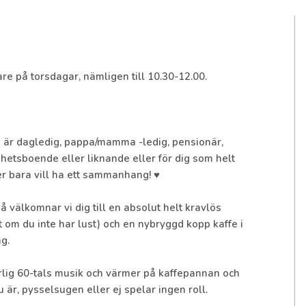
enare på torsdagar, nämligen till 10.30-12.00.
om är dagledig, pappa/mamma -ledig, pensionär,
hetsboende eller liknande eller för dig som helt
er bara vill ha ett sammanhang! ♥️
 välkomnar vi dig till en absolut helt kravlös
t om du inte har lust) och en nybryggd kopp kaffe i
g.
ärlig 60-tals musik och värmer på kaffepannan och
r, pysselsugen eller ej spelar ingen roll.