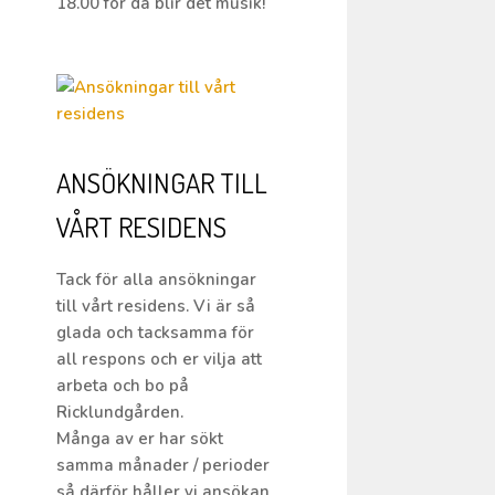
18.00 för då blir det musik!
ANSÖKNINGAR TILL
VÅRT RESIDENS
Tack för alla ansökningar
till vårt residens. Vi är så
glada och tacksamma för
all respons och er vilja att
arbeta och bo på
Ricklundgården.
Många av er har sökt
samma månader / perioder
så därför håller vi ansökan