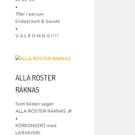
•
75kr / person
Endast kort & Swish!
•
V Ä L K O M N A ! ! ! !
ALLA RÖSTER
RÄKNAS
Som bilden säger;
ALLA RÖSTER RÄKNAS 🎶
•
KÖRKONSERT med
LIVEMUSIK!