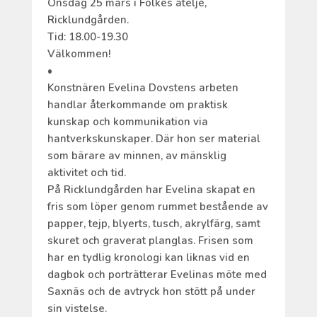
Onsdag 25 mars i Folkes ateljé,
Ricklundgården.
Tid: 18.00-19.30
Välkommen!
•
Konstnären Evelina Dovstens arbeten
handlar återkommande om praktisk
kunskap och kommunikation via
hantverkskunskaper. Där hon ser material
som bärare av minnen, av mänsklig
aktivitet och tid.
På Ricklundgården har Evelina skapat en
fris som löper genom rummet bestående av
papper, tejp, blyerts, tusch, akrylfärg, samt
skuret och graverat planglas. Frisen som
har en tydlig kronologi kan liknas vid en
dagbok och porträtterar Evelinas möte med
Saxnäs och de avtryck hon stött på under
sin vistelse.