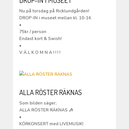
Nu på torsdag på Ricklundgården!
DROP-IN i museet mellan kl. 10-14.
•
75kr / person
Endast kort & Swish!
•
V Ä L K O M N A ! ! ! !
ALLA RÖSTER RÄKNAS
Som bilden säger;
ALLA RÖSTER RÄKNAS 🎶
•
KÖRKONSERT med LIVEMUSIK!