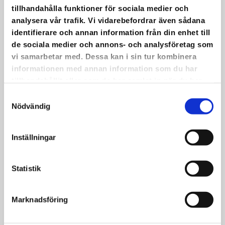
Från kl. 08.30 – 10.00 samma dag är det
tillhandahålla funktioner för sociala medier och
också våfflor som vanligt.
analysera vår trafik. Vi vidarebefordrar även sådana
•
identifierare och annan information från din enhet till
Varmt välkomna!
de sociala medier och annons- och analysföretag som
vi samarbetar med. Dessa kan i sin tur kombinera
informationen med annan information som du har
tillhandahållit eller som de har samlat in när du har
använt deras tjänster.
Samtyckesval
Nödvändig
Inställningar
Statistik
Marknadsföring
DET ÖVAS OCH DET ÖVAS.