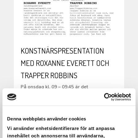
KONSTNÄRSPRESENTATION
MED ROXANNE EVERETT OCH
TRAPPER ROBBINS
På onsdag kl. 09 – 09.45 är det
konstnärspresentation med Roxanne
Everett och Trapper Robbins, våra nu
boende konstnärer i Folkes Ateljé.
Bägge två kommer från USA så
Denna webbplats använder cookies
presentationen kommer att vara på
Vi använder enhetsidentifierare för att anpassa
engelska.
innehållet och annonserna till användarna,