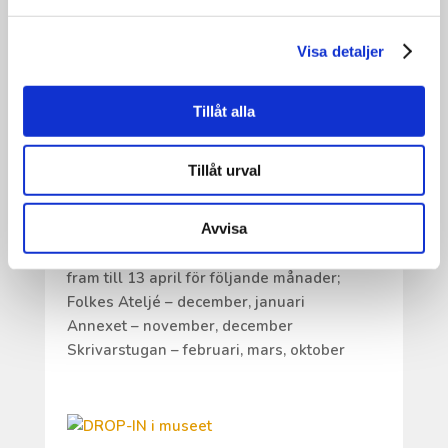
ANSÖKNINGAR TILL VÅRT
Visa detaljer
RESIDENS
Tillåt alla
Tack för alla ansökningar till vårt residens.
Vi är så glada och tacksamma för all
Tillåt urval
respons och er vilja att arbeta och bo på
Ricklundgården.
Avvisa
Många av er har sökt samma månader /
perioder så därför håller vi ansökan öppen
fram till 13 april för följande månader;
Folkes Ateljé – december, januari
Annexet – november, december
Skrivarstugan – februari, mars, oktober