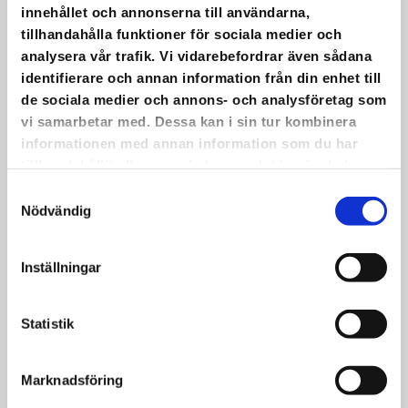
DET ÖVAS OCH DET ÖVAS.
innehållet och annonserna till användarna,
tillhandahålla funktioner för sociala medier och
Det övas och det övas.
analysera vår trafik. Vi vidarebefordrar även sådana
22 maj har vi en körkonsert med livemusik i
identifierare och annan information från din enhet till
Saxnäs Kyrka!
de sociala medier och annons- och analysföretag som
•
vi samarbetar med. Dessa kan i sin tur kombinera
På bilden syns en del av den grupp som är
informationen med annan information som du har
med. Fler än alla flitiga som utgör fotot
tillhandahållit eller som de har samlat in när du har
kommer att vara med på själva konserten.
använt deras tjänster.
Samtyckesval
•
Nödvändig
Det här är en av alla de aktiviteter som vi
jobbat och jobbar med i Arvsfondsprojektet
KRAM.
Inställningar
•
Boka in fredag 22 maj kl. 18.00 för då blir
Statistik
det musik!
Marknadsföring