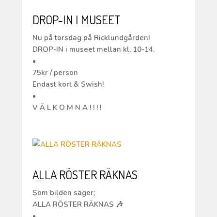
DROP-IN I MUSEET
Nu på torsdag på Ricklundgården!
DROP-IN i museet mellan kl. 10-14.
•
75kr / person
Endast kort & Swish!
•
V Ä L K O M N A ! ! ! !
ALLA RÖSTER RÄKNAS
Som bilden säger;
ALLA RÖSTER RÄKNAS 🎶
•