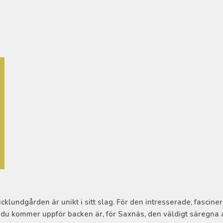
lundgården är unikt i sitt slag. För den intresserade, fascinera
r du kommer uppför backen är, för Saxnäs, den väldigt säregna 