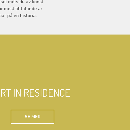
uset möts du av konst
r mest tilltalande är
är på en historia.
RT IN RESIDENCE
SE MER