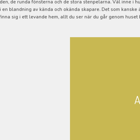
den, de runda fönsterna och de stora stenpelarna. Väl inne i h
, i en blandning av kända och okända skapare. Det som kanske ä
inna sig i ett levande hem, allt du ser när du går genom huset b
A