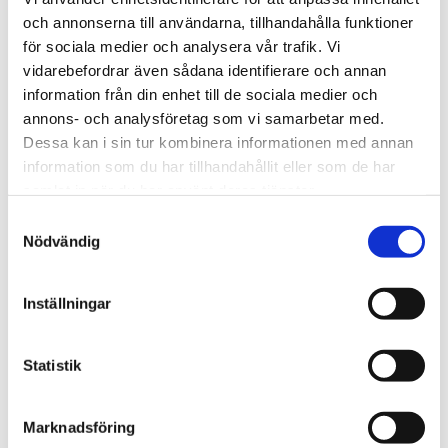
DET ÖVAS OCH DET ÖVAS.
och annonserna till användarna, tillhandahålla funktioner
för sociala medier och analysera vår trafik. Vi
Det övas och det övas.
vidarebefordrar även sådana identifierare och annan
22 maj har vi en körkonsert med livemusik i Saxnäs
information från din enhet till de sociala medier och
Kyrka!
annons- och analysföretag som vi samarbetar med.
•
Dessa kan i sin tur kombinera informationen med annan
På bilden syns en del av den grupp som är med.
information som du har tillhandahållit eller som de har
Fler än alla flitiga som utgör fotot kommer att
samlat in när du har använt deras tjänster.
vara med på själva konserten.
Samtyckesval
•
Nödvändig
Det här är en av alla de aktiviteter som vi jobbat
och jobbar med i Arvsfondsprojektet KRAM.
Inställningar
•
Boka in fredag 22 maj kl. 18.00 för då blir det
musik!
Statistik
Marknadsföring