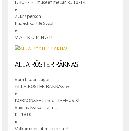
DROP-IN i museet mellan kl. 10-14.
•
75kr / person
Endast kort & Swish!
•
V Ä L K O M N A ! ! ! !
ALLA RÖSTER RÄKNAS
Som bilden säger;
ALLA RÖSTER RÄKNAS 🎶
•
KÖRKONSERT med LIVEMUSIK!
Saxnäs Kyrka -22 maj-
Kl. 18.00.
•
Välkommen liten som stor!