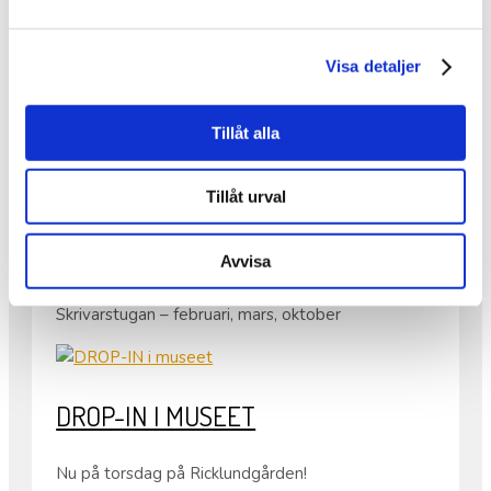
ANSÖKNINGAR TILL VÅRT
RESIDENS
Visa detaljer
Tack för alla ansökningar till vårt residens. Vi är så
glada och tacksamma för all respons och er vilja
Tillåt alla
att arbeta och bo på Ricklundgården.
Många av er har sökt samma månader / perioder
Tillåt urval
så därför håller vi ansökan öppen fram till 13 april
för följande månader;
Folkes Ateljé – december, januari
Avvisa
Annexet – november, december
Skrivarstugan – februari, mars, oktober
DROP-IN I MUSEET
Nu på torsdag på Ricklundgården!