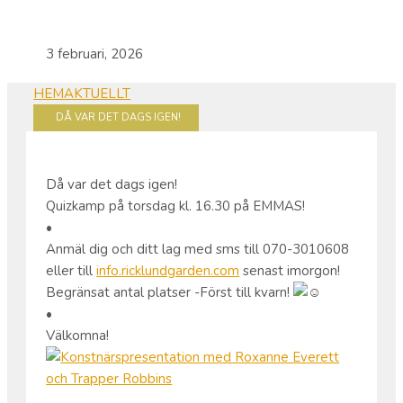
3 februari, 2026
HEM
AKTUELLT
DÅ VAR DET DAGS IGEN!
Då var det dags igen!
Quizkamp på torsdag kl. 16.30 på EMMAS!
•
Anmäl dig och ditt lag med sms till 070-3010608
eller till
info.ricklundgarden.com
senast imorgon!
Begränsat antal platser -Först till kvarn!
•
Välkomna!