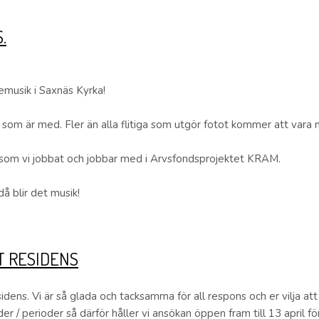
.
emusik i Saxnäs Kyrka!
 som är med. Fler än alla flitiga som utgör fotot kommer att vara 
er som vi jobbat och jobbar med i Arvsfondsprojektet KRAM.
då blir det musik!
T RESIDENS
residens. Vi är så glada och tacksamma för all respons och er vilja a
/ perioder så därför håller vi ansökan öppen fram till 13 april fö