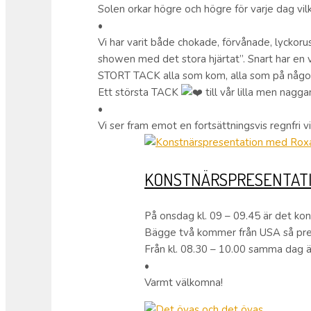
Solen orkar högre och högre för varje dag vi
•
Vi har varit både chokade, förvånade, lyckor
showen med det stora hjärtat”. Snart har en
STORT TACK alla som kom, alla som på något sä
Ett största TACK
till vår lilla men nag
•
Vi ser fram emot en fortsättningsvis regnfri vi
KONSTNÄRSPRESENTATI
På onsdag kl. 09 – 09.45 är det ko
Bägge två kommer från USA så pre
Från kl. 08.30 – 10.00 samma dag är
•
Varmt välkomna!