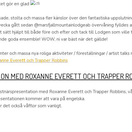
lket gör en glad
usade, stolta och massa fler känslor över den fantastiska uppslutn
 vecka gått sedan @marsfjallmountainlodgeab övervåning fylldes a
tt hjälpt till både före och efter och tack till Lodgen som ville 
gande goda ensemble! WOW, ni var bäst när det gällde!
nter och massa nya roliga aktiviteter / föreställningar / artist talks
ON MED ROXANNE EVERETT OCH TRAPPER R
nstnärspresentation med Roxanne Everett och Trapper Robbins, vår
sentationen kommer att vara på engelska.
 det också våfflor som vanligt.