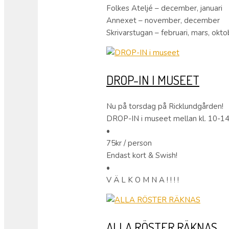
Folkes Ateljé – december, januari
Annexet – november, december
Skrivarstugan – februari, mars, okto
DROP-IN I MUSEET
Nu på torsdag på Ricklundgården!
DROP-IN i museet mellan kl. 10-14
•
75kr / person
Endast kort & Swish!
•
V Ä L K O M N A ! ! ! !
ALLA RÖSTER RÄKNAS