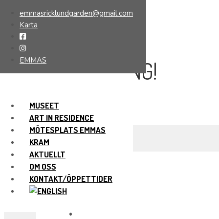
emmasricklundgarden@gmail.com
Karta
GOD
EMMAS
FORTSÄTTNING!
MUSEET
15 januari, 2025
ART IN RESIDENCE
MÖTESPLATS EMMAS
HEM
AKTUELLT
KRAM
GOD FORTSÄTTNING!
AKTUELLT
OM OSS
KONTAKT/ÖPPETTIDER
God fortsättning!
•