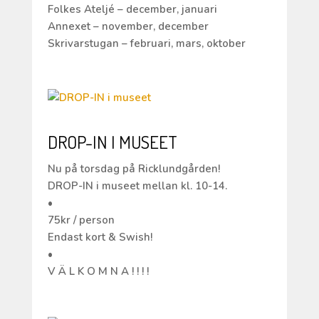
Folkes Ateljé – december, januari
Annexet – november, december
Skrivarstugan – februari, mars, oktober
DROP-IN I MUSEET
Nu på torsdag på Ricklundgården!
DROP-IN i museet mellan kl. 10-14.
•
75kr / person
Endast kort & Swish!
•
V Ä L K O M N A ! ! ! !