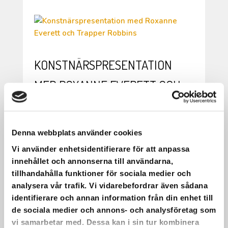
KONSTNÄRSPRESENTATION
MED ROXANNE EVERETT OCH
TRAPPER ROBBINS
På onsdag kl. 09 – 09.45 är det
Denna webbplats använder cookies
konstnärspresentation med Roxanne
Vi använder enhetsidentifierare för att anpassa
Everett och Trapper Robbins, våra nu
innehållet och annonserna till användarna,
boende konstnärer i Folkes Ateljé.
tillhandahålla funktioner för sociala medier och
Bägge två kommer från USA så
analysera vår trafik. Vi vidarebefordrar även sådana
presentationen kommer att vara på
identifierare och annan information från din enhet till
engelska.
de sociala medier och annons- och analysföretag som
Från kl. 08.30 – 10.00 samma dag är det
vi samarbetar med. Dessa kan i sin tur kombinera
också våfflor som vanligt.