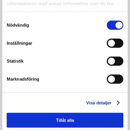
informationen med annan information som du har
•
tillhandahållit eller som de har samlat in när du har
Varmt välkomna!
använt deras tjänster.
Samtyckesval
Nödvändig
Inställningar
DET ÖVAS OCH DET ÖVAS.
Statistik
Det övas och det övas.
22 maj har vi en körkonsert med livemusik i
Saxnäs Kyrka!
Marknadsföring
•
På bilden syns en del av den grupp som är
med. Fler än alla flitiga som utgör fotot
Visa detaljer
kommer att vara med på själva konserten.
•
Det här är en av alla de aktiviteter som vi
Tillåt alla
jobbat och jobbar med i Arvsfondsprojektet