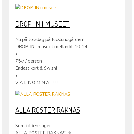
DROP-IN I MUSEET
Nu på torsdag på Ricklundgården!
DROP-IN i museet mellan kl. 10-14.
•
75kr / person
Endast kort & Swish!
•
V Ä L K O M N A ! ! ! !
ALLA RÖSTER RÄKNAS
Som bilden säger;
ALLA RÖSTER RÄKNAS 🎶