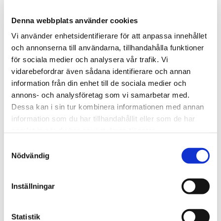
Tina Larsson , ordförande Emma Ricklunds
Denna webbplats använder cookies
stiftelse
Vi använder enhetsidentifierare för att anpassa innehållet
och annonserna till användarna, tillhandahålla funktioner
för sociala medier och analysera vår trafik. Vi
vidarebefordrar även sådana identifierare och annan
KONSTNÄRSPRESENTATION MED
information från din enhet till de sociala medier och
annons- och analysföretag som vi samarbetar med.
ROXANNE EVERETT OCH TRAPPER
Dessa kan i sin tur kombinera informationen med annan
information som du har tillhandahållit eller som de har
ROBBINS
samlat in när du har använt deras tjänster.
Samtyckesval
På onsdag kl. 09 – 09.45 är det
Nödvändig
konstnärspresentation med Roxanne Everett och
Trapper Robbins, våra nu boende konstnärer i
Folkes Ateljé.
Inställningar
Bägge två kommer från USA så presentationen
kommer att vara på engelska.
Statistik