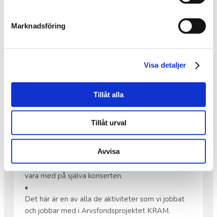
Från kl. 08.30 – 10.00 samma dag är det också
våfflor som vanligt.
•
Marknadsföring
Varmt välkomna!
Visa detaljer
DET ÖVAS OCH DET ÖVAS.
Tillåt alla
Det övas och det övas.
22 maj har vi en körkonsert med livemusik i Saxnäs
Tillåt urval
Kyrka!
•
Avvisa
På bilden syns en del av den grupp som är med.
Fler än alla flitiga som utgör fotot kommer att
vara med på själva konserten.
•
Det här är en av alla de aktiviteter som vi jobbat
och jobbar med i Arvsfondsprojektet KRAM.