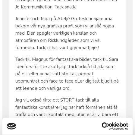
Jo Kommunikation. Tack snälla!
Jennifer och Moa på Ateljé Grotesk är hjärnorna
bakom vår nya grafiska profil som vi är såå nöjda
med! Den speglar verkligen känslan och
atmosfären om Ricklundgården som vi vill
förmedla. Tack, ni har varit grymma tjejer!
Tack till Magnus för fantastiska bilder, tack till Sara
Idenfors för lite akuthjälp, tack också till alla som
på ett eller annat sätt stöttat, peppat,
uppmuntrat och face to face eller digitalt bjudit på
ett leende och vänliga ord.
Jag vill också rikta ett STORT tack till alla
fantastiska konstnärer jag har haft förmånen att få
träffa och varit i kontakt med, utan er är vi bara ett
mycket vackert hus på en mycket vacker plats.
Med framtidstro och kärlek /