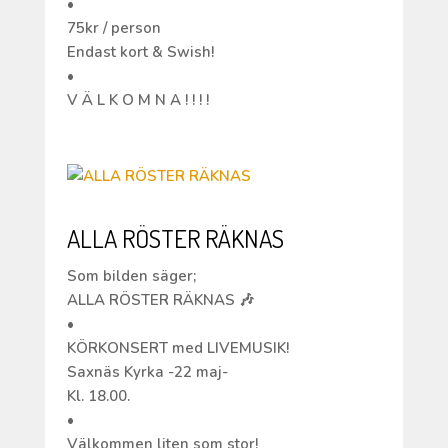
•
75kr / person
Endast kort & Swish!
•
V Ä L K O M N A ! ! ! !
ALLA RÖSTER RÄKNAS
Som bilden säger;
ALLA RÖSTER RÄKNAS 🎶
•
KÖRKONSERT med LIVEMUSIK!
Saxnäs Kyrka -22 maj-
Kl. 18.00.
•
Välkommen liten som stor!