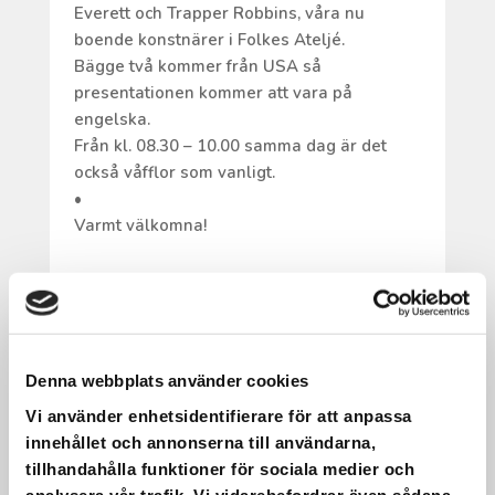
Everett och Trapper Robbins, våra nu
boende konstnärer i Folkes Ateljé.
Bägge två kommer från USA så
presentationen kommer att vara på
engelska.
Från kl. 08.30 – 10.00 samma dag är det
också våfflor som vanligt.
•
Varmt välkomna!
DET ÖVAS OCH DET ÖVAS.
Denna webbplats använder cookies
Vi använder enhetsidentifierare för att anpassa
Det övas och det övas.
innehållet och annonserna till användarna,
22 maj har vi en körkonsert med livemusik i
tillhandahålla funktioner för sociala medier och
Saxnäs Kyrka!
analysera vår trafik. Vi vidarebefordrar även sådana