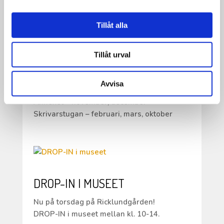
Tack för alla ansökningar till vårt residens.
Vi är så glada och tacksamma för all
Tillåt alla
respons och er vilja att arbeta och bo på
Ricklundgården.
Många av er har sökt samma månader /
Tillåt urval
perioder så därför håller vi ansökan öppen
fram till 13 april för följande månader;
Avvisa
Folkes Ateljé – december, januari
Annexet – november, december
Skrivarstugan – februari, mars, oktober
DROP-IN I MUSEET
Nu på torsdag på Ricklundgården!
DROP-IN i museet mellan kl. 10-14.