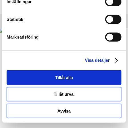
Inställningar
Statistik
Marknadsföring
Visa detaljer
Ricklundgården · Axel Aron 6, 91270 · Marsfjäll ·
info.ricklundgarden@gmail.com
Tillåt alla
Producerad av Jo Kommunikation.
Tillåt urval
Avvisa