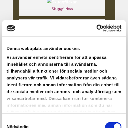
Skuggflickan
Våffeldagen på EMMAS
Denna webbplats använder cookies
Genrep på EMMAS
Vi använder enhetsidentifierare för att anpassa
innehållet och annonserna till användarna,
tillhandahålla funktioner för sociala medier och
analysera vår trafik. Vi vidarebefordrar även sådana
Höstvernissage 2023
identifierare och annan information från din enhet till
de sociala medier och annons- och analysföretag som
vi samarbetar med. Dessa kan i sin tur kombinera
informationen med annan information som du har
Teater på EMMAS -STARKAST HJÄRTAN HAR
tillhandahållit eller som de har samlat in när du har
FLEST ÄRR
använt deras tjänster.
Samtyckesval
Nödvändig