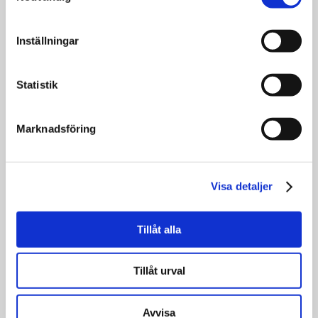
Snowboardutställning av Generation
Inställningar
Snowboard – Julmarknaden 2022
Statistik
Jan Philip Scheibe och EMMAS i Vilhelmina
Marknadsföring
Visa detaljer
Workshop med Jan Philip Scheibe på EMMAS
Tillåt alla
Artist talk Jan Philip Scheibe
Tillåt urval
Avvisa