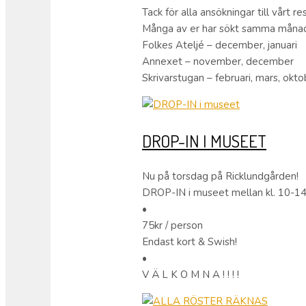
Tack för alla ansökningar till vårt 
Många av er har sökt samma månader 
Folkes Ateljé – december, januari
Annexet – november, december
Skrivarstugan – februari, mars, okto
DROP-IN I MUSEET
Nu på torsdag på Ricklundgården!
DROP-IN i museet mellan kl. 10-14
•
75kr / person
Endast kort & Swish!
•
V Ä L K O M N A ! ! ! !