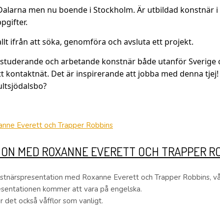
Dalarna men nu boende i Stockholm. Är utbildad konstnär i g
pgifter.
 allt ifrån att söka, genomföra och avsluta ett projekt.
tuderande och arbetande konstnär både utanför Sverige och
 kontaktnät. Det är inspirerande att jobba med denna tjej! 
ultsjödalsbo?
ON MED ROXANNE EVERETT OCH TRAPPER R
nstnärspresentation med Roxanne Everett och Trapper Robbins, vår
sentationen kommer att vara på engelska.
 det också våfflor som vanligt.