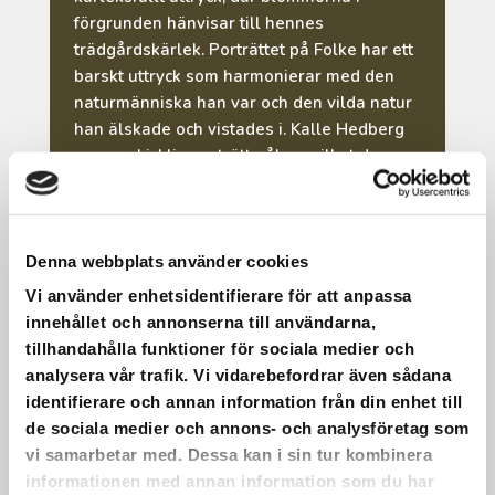
förgrunden hänvisar till hennes
trädgårdskärlek. Porträttet på Folke har ett
barskt uttryck som harmonierar med den
naturmänniska han var och den vilda natur
han älskade och vistades i. Kalle Hedberg
var en skicklig porträttmålare vilket dessa
målningar är ett fint exempel på.
Olle Carlström
var även han en trogen
gäst på gården, med ett abstrakt formspråk
Denna webbplats använder cookies
sammanfattar hans målning ”Hednisk
Vi använder enhetsidentifierare för att anpassa
natur” de krafter som kan styra över detta
innehållet och annonserna till användarna,
landskap. ”Marsfjället” en målning av
tillhandahålla funktioner för sociala medier och
Helmer Osslund, visar upp en mer foglig
analysera vår trafik. Vi vidarebefordrar även sådana
sida av denna natur.
identifierare och annan information från din enhet till
Andra kända konstnärer är Asger Jorn,
de sociala medier och annons- och analysföretag som
medlem i Cobra-gruppen som har lämnat
vi samarbetar med. Dessa kan i sin tur kombinera
efter sig flera tavlor, bland annat
informationen med annan information som du har