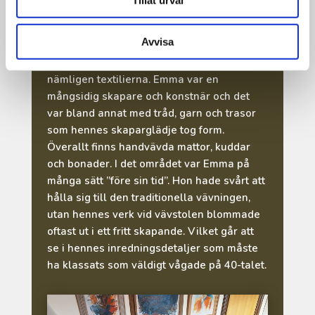
Tillåt urval
Om du sliter blicken från de hundratals
tavlorna som fyller väggarna inne i museet
Avvisa
en stund. Titta istället på allt det som gör
Ricklundgården till ett varmt, ombonat hem,
nämligen textilierna. Emma var en
mångsidig skapare och konstnär och det
var bland annat med tråd, garn och trasor
som hennes skaparglädje tog form.
Överallt finns handvävda mattor, kuddar
och bonader. I det området var Emma på
många sätt ”före sin tid”. Hon hade svårt att
hålla sig till den traditionella vävningen,
utan hennes verk vid vävstolen blommade
oftast ut i ett fritt skapande. Vilket går att
se i hennes inredningsdetaljer som måste
ha klassats som väldigt vågade på 40-talet.