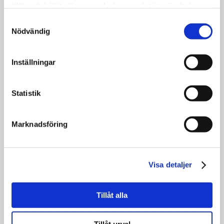
målningen ”Två figurer”. Nere i salongen
tillhandahållit eller som de har samlat in när du har
hänger en tavla av Lennart Rodhes
använt deras tjänster.
Samtyckesval
”Skogsbacke vid havet”.
Nödvändig
KNOTIGA FJÄLLBJÖRKAR
Inställningar
Naturligtvis pryds väggarna även av verk
från Folke och Emma. Knotiga fjällbjörkar
och risig undervegetation är ofta huvudsak
Statistik
i Folke Ricklunds måleri. Vilket
”Lapplandsvår” med sin spröda grönska
Marknadsföring
och glittrande vatten är ett tecken på.
Måleri var till en början inte Emmas
område men hon blev inspirerad av alla
konstnärer som gästade dem och efter sig
Visa detaljer
lämnade hon en omfattande produktion
som var okänd för de flesta. Hennes ”Träd i
Tillåt alla
storm” vittnar om en målarbegåvning som
levde i skymundan.